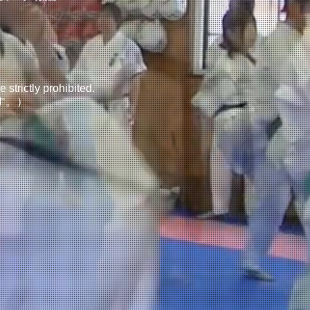
 strictly prohibited.
す。）