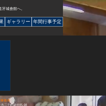
道牙城會館へ。
 果
ギャラリー
年間行事予定
部事務局
北上市二子町築舘85-98