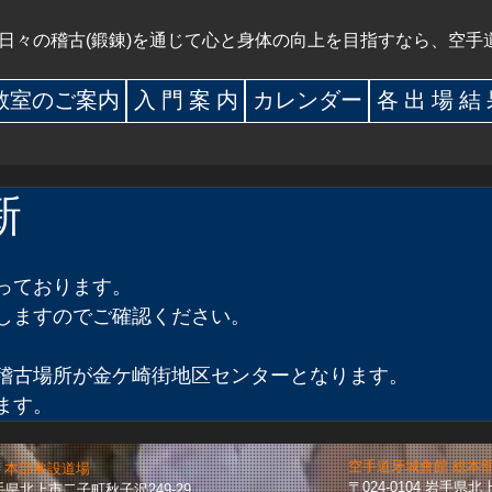
日々の稽古(鍛錬)を通じて心と身体の向上を目指すなら、空手
教室のご案内
入 門 案 内
カレンダー
各 出 場 結
新
っております。
しますのでご確認ください。
の稽古場所が金ケ崎街地区センターとなります。
ます。
空手道牙城會館 総本
 本部常設道場
〒024-0104 岩手県
 岩手県北上市二子町秋子沢249-29