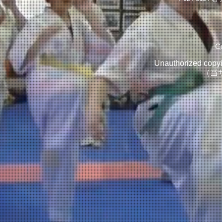
Co
Unauthorized copying
（当