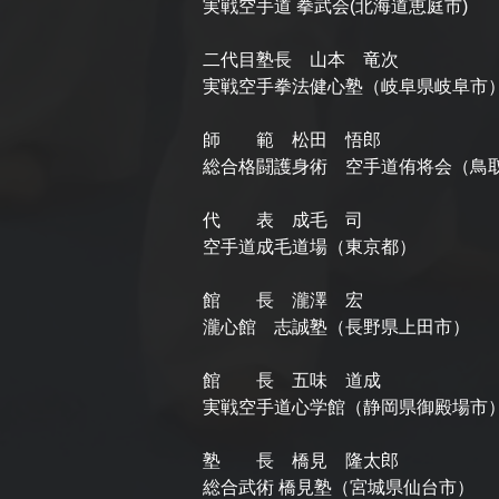
実戦空手道 拳武会(北海道恵庭市)
二代目塾長 山本 竜次
実戦空手拳法健心塾（岐阜県岐阜市
師 範 松田 悟郎
総合格闘護身術 空手道侑将会（鳥
代 表 成毛 司
空手道成毛道場（東京都）
館 長 瀧澤 宏
瀧心館 志誠塾（長野県上田市）
館 長 五味 道成
実戦空手道心学館（静岡県御殿場市
塾 長 橋見 隆太郎
総合武術 橋見塾（宮城県仙台市）