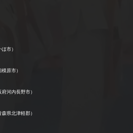
）
かほ市）
相模原市）
阪府河内長野市）
青森県北津軽郡）