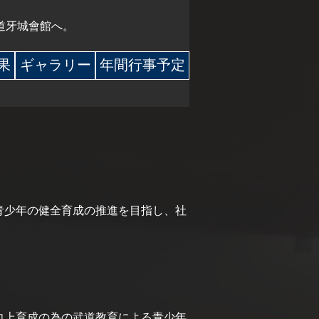
道牙城會館へ。
 果
ギャラリー
年間行事予定
青少年の健全育成の推進を目指し、社
向上育成の為の武道教育による青少年