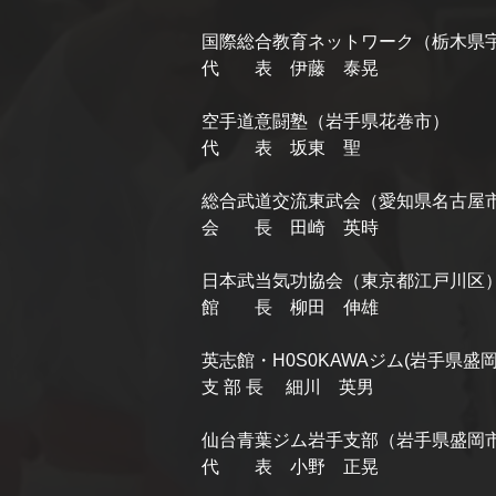
国際総合教育ネットワーク（栃木県
代 表 伊藤 泰晃
空手道意闘塾（岩手県花巻市）
代 表 坂東 聖
総合武道交流東武会（愛知県名古屋
会 長 田崎 英時
日本武当気功協会（東京都江戸川区
館 長 柳田 伸雄
英志館・H0S0KAWAジム(岩手県盛岡
支 部 長 細川 英男
仙台青葉ジム岩手支部（岩手県盛岡
代 表 小野 正晃