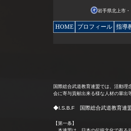
岩手県北上市・
HOME
プロフィール
指導
国際総合武道教育連盟では、活動理
会に寄与貢献出来る様な人材の輩出
◆I.S.B.F 国際総合武道教育連
【第一条】
本連盟は、日本の伝統文化で有る武