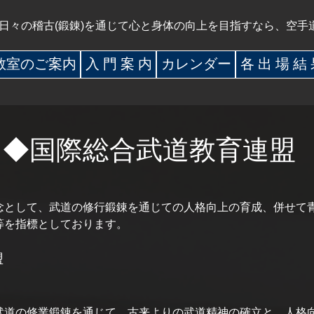
日々の稽古(鍛錬)を通じて心と身体の向上を目指すなら、空手
教室のご案内
入 門 案 内
カレンダー
各 出 場 結
◆国際総合武道教育連盟
念として、武道の修行鍛錬を通じての人格向上の育成、併せて
等を指標としております。
盟
道の修業鍛錬を通じて、古来よりの武道精神の確立と、人格