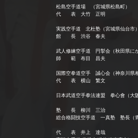
松島空手道場 （宮城県松島町）
代 表 大竹 正明
実践空手道 北杜塾（宮城県仙台市
館 長 渋谷 春夫
武人修練空手道 円掣会（秋田県に
師 範 布目 昌夫
国際空拳道空手 誠心会（神奈川県
代 表 横山 繁文
日本武道空手拳法連盟 拳心會（大
塾 長 柳川 三治
総合格闘技空手道 一真塾 塾長（
代 表 井上 達哉