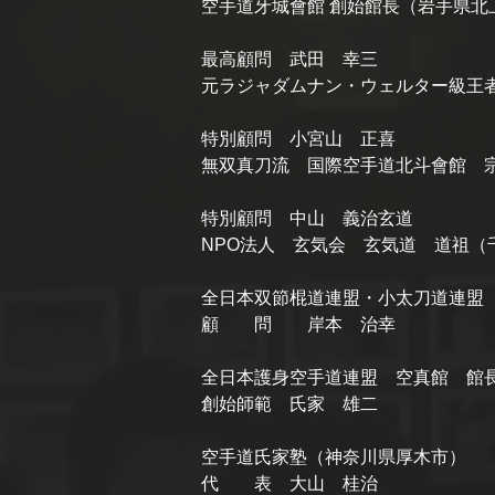
空手道牙城會館 創始館長（岩手県北
最高顧問 武田 幸三
元ラジャダムナン・ウェルター級王者、K
特別顧問 小宮山 正喜
無双真刀流 国際空手道北斗會館 
特別顧問 中山 義治玄道
NPO法人 玄気会 玄気道 道祖（
全日本双節棍道連盟・小太刀道連盟
顧 問 岸本 治幸
全日本護身空手道連盟 空真館 館
創始師範 氏家 雄二
空手道氏家塾（神奈川県厚木市）
代 表 大山 桂治